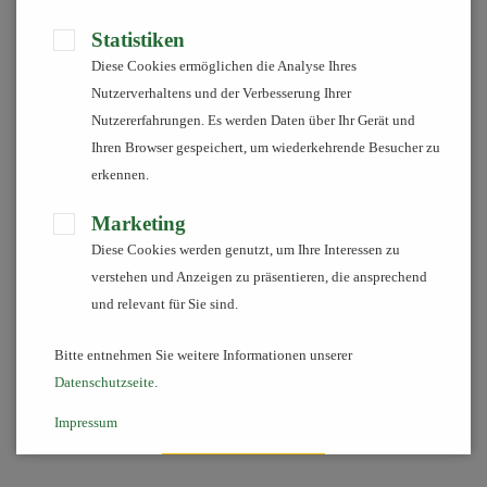
Statistiken
Im Folgenden finden Sie Links, zu interessanten
Institutionen in welchen wir Mitglied sind
Diese Cookies ermöglichen die Analyse Ihres
und/oder die wir unterstützen. Informieren Sie
Nutzerverhaltens und der Verbesserung Ihrer
sich gerne auf den verlinkten Seiten.
Nutzererfahrungen. Es werden Daten über Ihr Gerät und
Ihren Browser gespeichert, um wiederkehrende Besucher zu
erkennen.
Marketing
Diese Cookies werden genutzt, um Ihre Interessen zu
verstehen und Anzeigen zu präsentieren, die ansprechend
und relevant für Sie sind.
Bitte entnehmen Sie weitere Informationen unserer
Datenschutzseite
.
Impressum