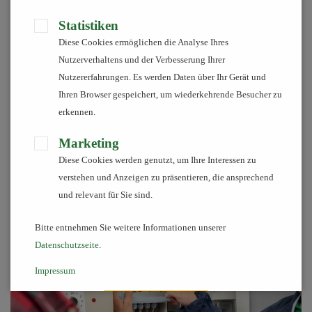
Gutes Klima - gute Leistung!
Statistiken
Diese Cookies ermöglichen die Analyse Ihres
Nutzerverhaltens und der Verbesserung Ihrer
Wenn unsere Tiere sich wohl fühlen, wachsen sie, geben Milch
Nutzererfahrungen. Es werden Daten über Ihr Gerät und
oder legen Eier. Da wir viele Jahre Erfahrung im Versorgen und
Ihren Browser gespeichert, um wiederkehrende Besucher zu
Betreuen unserer Tiere haben, wissen wir nur zu gut: Das
erkennen.
Stallklima hat einen direkten Einfluss auf das Wohlbefinden und
die Gesundheit unserer Tiere. Wir kennen die Faktoren, die auch
Marketing
für Ihre Tiere wichtig sind. Daher bieten wir unseren Kunden an,
Diese Cookies werden genutzt, um Ihre Interessen zu
von unserem Knowhow zu profitieren. Wir überprüfen
verstehen und Anzeigen zu präsentieren, die ansprechend
gemeinsam mit Ihnen das Stallklima in Ihrem Stall!
und relevant für Sie sind.
Bitte entnehmen Sie weitere Informationen unserer
Datenschutzseite
.
Impressum