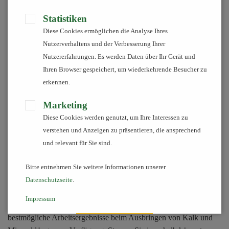
Professionalität
Statistiken
Unsere modernen Leihmaschinen
Diese Cookies ermöglichen die Analyse Ihres
Nutzerverhaltens und der Verbesserung Ihrer
Wir stellen Ihnen professionelle Maschinen, die Sie nicht jeden
Nutzererfahrungen. Es werden Daten über Ihr Gerät und
Tag benötigen, auf die es aber im Fall der Fälle ankommt,
Ihren Browser gespeichert, um wiederkehrende Besucher zu
kostengünstig zur Verfügung. Nur ein Stopp bei uns und Sie
erkennen.
können alle benötigten Materialien mitnehmen und die
Leihmaschinen anhängen.
Marketing
Unsere Pflanzenbauberater wählen gemeinsam mit Ihnen den
Diese Cookies werden genutzt, um Ihre Interessen zu
passenden Dünger bzw. Gräsermischung aus, um die
verstehen und Anzeigen zu präsentieren, die ansprechend
bestmöglichen Erträge auf Ihren Flächen zu erreichen.
und relevant für Sie sind.
Bitte entnehmen Sie weitere Informationen unserer
Datenschutzseite
.
Großflächenstreuer
Impressum
Wir stellen Ihnen hochpräzise Großflächenstreuer für
bestmögliche Arbeitsergebnisse beim Ausbringen von Kalk und