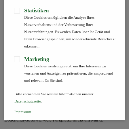
"Wir leben Nähe!"
Statistiken
Diese Cookies ermöglichen die Analyse Ihres
Unsere Raiffeisen-Märkte sind Ihr freundlicher Nahversorger vor
Nutzerverhaltens und der Verbesserung Ihrer
Ort. Bei uns finden Sie freundliche und kompetente Beratung,
Nutzererfahrungen. Es werden Daten über Ihr Gerät und
viele Angebote und einen erstklassigen Service.
Ihren Browser gespeichert, um wiederkehrende Besucher zu
Neben dem kompletten Bedarf für Haus, Hof und Garten bieten
erkennen.
wir Ihnen eine breite Palette an Futtermitteln und Zubehör für
Hunde, Katzen, Pferde usw.
Marketing
Desweiteren offerieren wir ein breites Sortiment an hochwertiger
Diese Cookies werden genutzt, um Ihre Interessen zu
Arbeits- und Outdoorbekleidung, sowie Reitsportbekleidung.
verstehen und Anzeigen zu präsentieren, die ansprechend
Probieren Sie unsere Lebensmittel aus der Region und für die
und relevant für Sie sind.
Region ganz nach unserem Slogan "Wir leben Nähe".
Bitte entnehmen Sie weitere Informationen unserer
Umfangreiche Serviceleistungen runden das Angebot ab. Dazu
Datenschutzseite
.
gehören unser Frei-Kofferraum-Service, bargeldloses Einkaufen
Impressum
mit EC- und Kreditkarte, Lieferservice, Bestellservice,
Bodenanalyse sowie viele Parkplätze direkt am Markt.