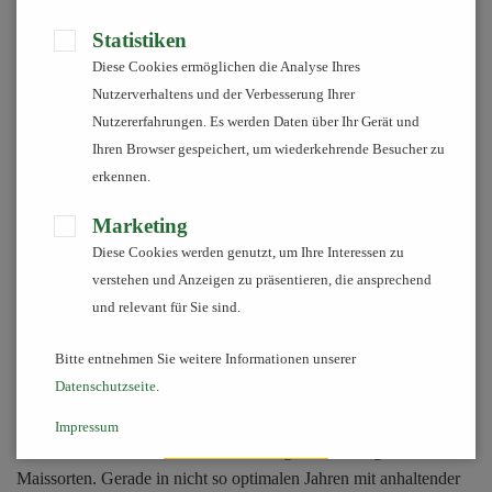
Anbaukonzepte gemeinsam entwickeln
Statistiken
Diese Cookies ermöglichen die Analyse Ihres
Jede Kultur hat ihre eigenen Ansprüche. Um diese Ansprüche
Nutzerverhaltens und der Verbesserung Ihrer
unter den unterschiedlichsten Gegebenheiten und Umständen zu
Nutzererfahrungen. Es werden Daten über Ihr Gerät und
erkennen und zu verstehen, betreiben wir ständig Feldversuche.
Ihren Browser gespeichert, um wiederkehrende Besucher zu
So lassen sich Ihre Fragen von morgen nach Sorte, Düngung,
erkennen.
Pflanzenschutz und Anbautechnik durch unsere
Pflanzenbauberater beantworten. In unserem Versuchswesen
Marketing
legen wir besonderen Wert auf die Praxis. So lassen sich unsere
Diese Cookies werden genutzt, um Ihre Interessen zu
Erkenntnisse auf ihren Betrieb umsetzen.
verstehen und Anzeigen zu präsentieren, die ansprechend
und relevant für Sie sind.
Bitte entnehmen Sie weitere Informationen unserer
Es ist inzwischen schon Tradition, dass wir am letzten Dienstag
Datenschutzseite
.
im August zu einen Maisfeldtag auf der Versuchsfläche von
Bernhard Imsieke in Damme einladen. Jedes Jahr informieren sich
Impressum
ca. 250 Landwirte über die Versuchsergebnisse der getesteten
Maissorten. Gerade in nicht so optimalen Jahren mit anhaltender